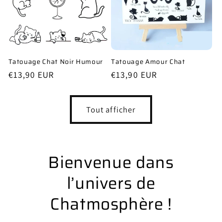
Tatouage Chat Noir Humour
Tatouage Amour Chat
Prix
€13,90 EUR
Prix
€13,90 EUR
habituel
habituel
Tout afficher
Bienvenue dans
l’univers de
Chatmosphère !