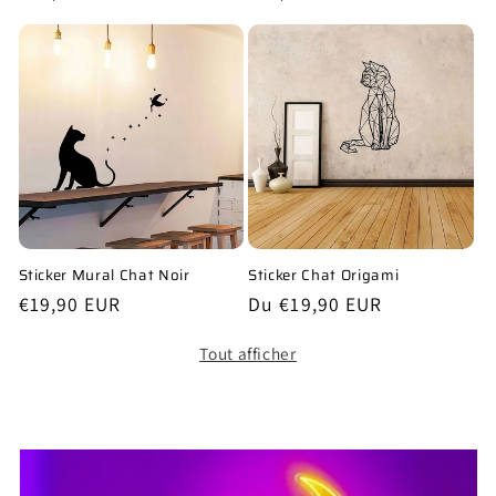
habituel
habituel
Sticker Mural Chat Noir
Sticker Chat Origami
Prix
€19,90 EUR
Prix
Du €19,90 EUR
habituel
habituel
Tout afficher