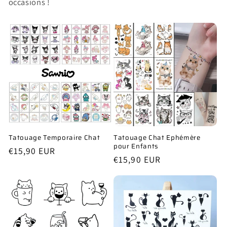
occasions !
Tatouage Temporaire Chat
Tatouage Chat Ephémère
pour Enfants
Prix
€15,90 EUR
Prix
€15,90 EUR
habituel
habituel